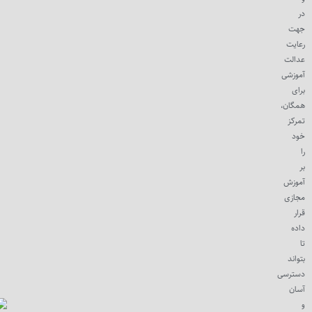
در
جهت
رعایت
عدالت
آموزشی
برای
همگان،
تمرکز
خود
را
بر
آموزش
مجازی
قرار
داده
تا
بتواند
دسترسی
آسان
و