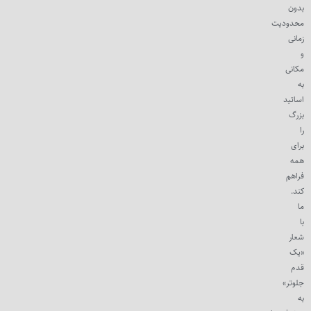
بدون
محدودیت
زمانی
و
مکانی
به
اساتید
بزرگ
را
برای
همه
فراهم
کند.
ما
با
شعار
«یک
قدم
جلوتر»
به