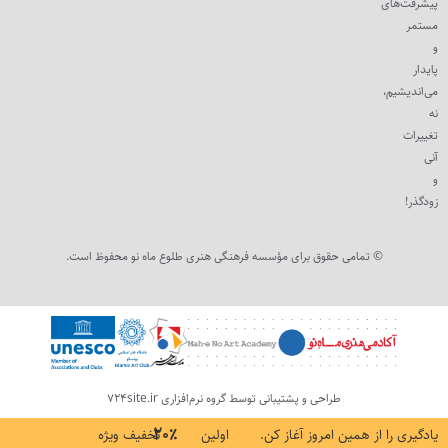
پیشرفت‌های
مستمر
و
پایدار
می‌اندیشیم،
نه
تغییرات
آنی
و
زودگذر!
© تمامی حقوق برای مؤسسه فرهنگی هنری طلوع ماه نو محفوظ است.
طراحی و پشتیبانی توسط گروه نرم‌افزاری 724site.ir
۲۰٪
یادگیری را از همین امروز آغاز کن.
اولین
تخفیف ویژه