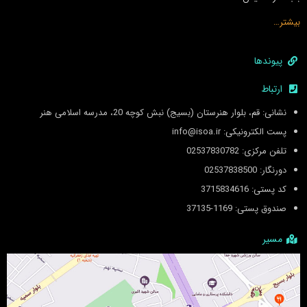
بیشتر…
پیوندها
ارتباط
نشانی: قم، بلوار هنرستان (بسیج) نبش کوچه 20، مدرسه اسلامی هنر
پست الکترونیکی: info@isoa.ir
تلفن مرکزی: 02537830782
دورنگار: 02537838500
کد پستی: 3715834616
صندوق پستی: 1169-37135
مسیر