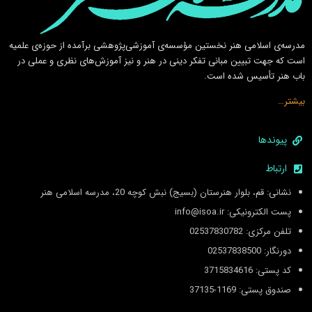
مدرسه‌ی اسلامى هنر نخستين مؤسسه‌ی آموزشى‌پژوهشى برآمده از حوزه‌ی علميه
است كه جهت تبيين مبانى تفكر دينى در هنر و نيز آموزش‌هاى نظرى و عملى در
باب هنر تأسيس شده است.
بیشتر…
پیوندها
ارتباط
نشانی: قم، بلوار هنرستان (بسیج) نبش کوچه 20، مدرسه اسلامی هنر
پست الکترونیکی: info@isoa.ir
تلفن مرکزی: 02537830782
دورنگار: 02537838500
کد پستی: 3715834616
صندوق پستی: 1169-37135