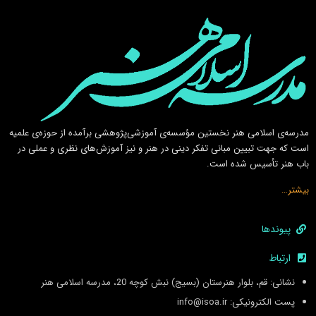
مدرسه‌ی اسلامى هنر نخستين مؤسسه‌ی آموزشى‌پژوهشى برآمده از حوزه‌ی علميه
است كه جهت تبيين مبانى تفكر دينى در هنر و نيز آموزش‌هاى نظرى و عملى در
باب هنر تأسيس شده است.
بیشتر…
پیوندها
ارتباط
نشانی: قم، بلوار هنرستان (بسیج) نبش کوچه 20، مدرسه اسلامی هنر
پست الکترونیکی: info@isoa.ir