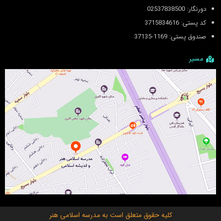
دورنگار: 02537838500
کد پستی: 3715834616
صندوق پستی: 1169-37135
مسیر
کلیه حقوق متعلق است به
مدرسه اسلامی هنر