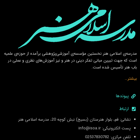
مدرسه‌ی اسلامى هنر نخستين مؤسسه‌ی آموزشى‌پژوهشى برآمده از حوزه‌ی علميه
است كه جهت تبيين مبانى تفكر دينى در هنر و نيز آموزش‌هاى نظرى و عملى در
باب هنر تأسيس شده است.
بیشتر…
پیوندها
ارتباط
نشانی: قم، بلوار هنرستان (بسیج) نبش کوچه 20، مدرسه اسلامی هنر
پست الکترونیکی: info@isoa.ir
تلفن مرکزی: 02537830782