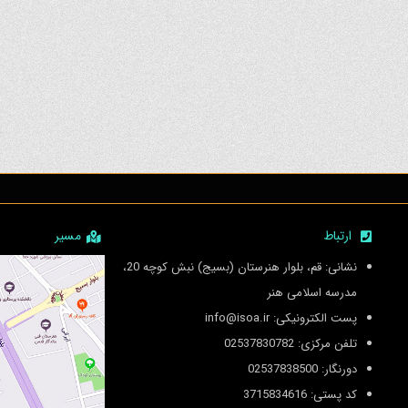
ارتباط
مسیر
نشانی: قم، بلوار هنرستان (بسیج) نبش کوچه 20،
مدرسه اسلامی هنر
پست الکترونیکی: info@isoa.ir
تلفن مرکزی: 02537830782
دورنگار: 02537838500
کد پستی: 3715834616