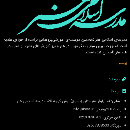
مدرسه‌ی اسلامى هنر نخستين مؤسسه‌ی آموزشى‌پژوهشى برآمده از حوزه‌ی علميه
است كه جهت تبيين مبانى تفكر دينى در هنر و نيز آموزش‌هاى نظرى و عملى در
باب هنر تأسيس شده است.
بیشتر…
پیوندها
ارتباط
نشانی: قم، بلوار هنرستان (بسیج) نبش کوچه 20، مدرسه اسلامی هنر
پست الکترونیکی: info@isoa.ir
تلفن مرکزی: 02537830782
دورنگار: 02537838500