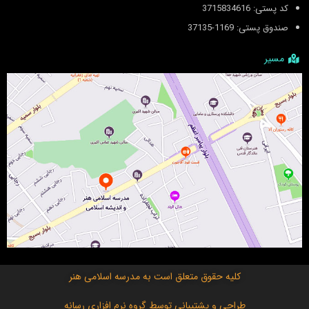
کد پستی: 3715834616
صندوق پستی: 1169-37135
مسیر
کلیه حقوق متعلق است به
مدرسه اسلامی هنر
طراحی و پشتیبانی توسط
گروه نرم افزاری رسانه