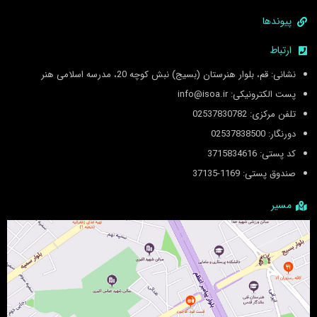
پیوندها
ارتباط
نشانی: قم، بلوار هنرستان (بسیج) نبش کوچه 20، مدرسه اسلامی هنر
پست الکترونیکی: info@isoa.ir
تلفن مرکزی: 02537830782
دورنگار: 02537838500
کد پستی: 3715834616
صندوق پستی: 1169-37135
مسیر