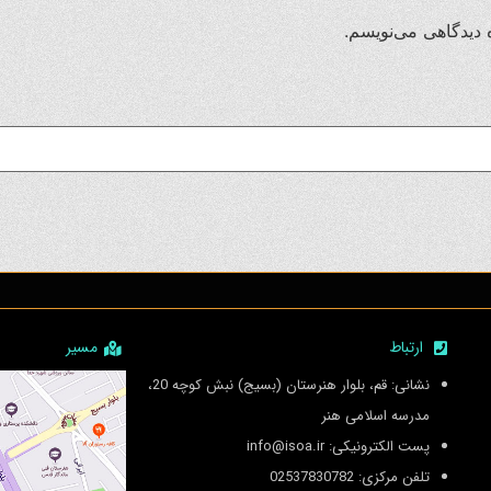
 دیدگاهی می‌نویسم.
ارتباط
مسیر
نشانی: قم، بلوار هنرستان (بسیج) نبش کوچه 20،
مدرسه اسلامی هنر
پست الکترونیکی: info@isoa.ir
تلفن مرکزی: 02537830782