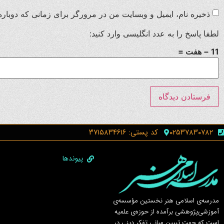
ذخیره نام، ایمیل و وبسایت من در مرورگر برای زمانی که دوباره
لطفا پاسخ را به عدد انگلیسی وارد کنید:
11 − هفت =
۰۲۵۳۷۸۳۰۷۸۲
کد پستی: ۳۷۱۵۸۳۴۶۱۶
پیوندها
مدرسه‌ی اسلامى هنر نخستين مؤسسه‌ی
آموزشى‌پژوهشى برآمده از حوزه‌ی علميه
است كه جهت تبيين مبانى تفكر دينى در