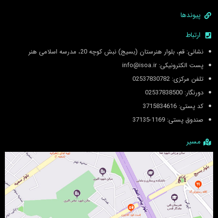
پیوندها
ارتباط
نشانی: قم، بلوار هنرستان (بسیج) نبش کوچه 20، مدرسه اسلامی هنر
پست الکترونیکی: info@isoa.ir
تلفن مرکزی: 02537830782
دورنگار: 02537838500
کد پستی: 3715834616
صندوق پستی: 1169-37135
مسیر