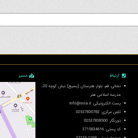
ارتباط
مسیر
نشانی: قم، بلوار هنرستان (بسیج) نبش کوچه 20،
مدرسه اسلامی هنر
پست الکترونیکی: info@isoa.ir
تلفن مرکزی: 02537830782
دورنگار: 02537838500
کد پستی: 3715834616
صندوق پستی: 1169-37135