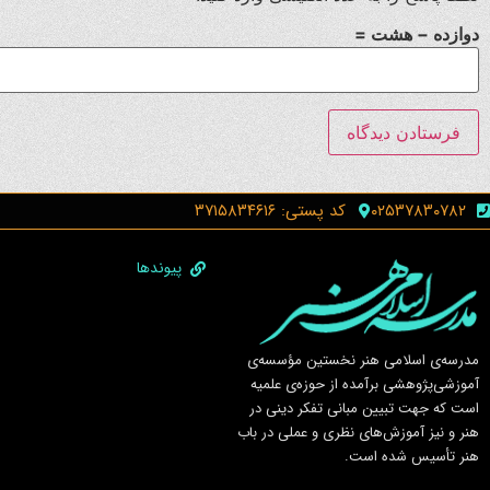
دوازده − هشت =
۰۲۵۳۷۸۳۰۷۸۲
کد پستی: ۳۷۱۵۸۳۴۶۱۶
پیوندها
مدرسه‌ی اسلامى هنر نخستين مؤسسه‌ی
آموزشى‌پژوهشى برآمده از حوزه‌ی علميه
است كه جهت تبيين مبانى تفكر دينى در
هنر و نيز آموزش‌هاى نظرى و عملى در باب
هنر تأسيس شده است.