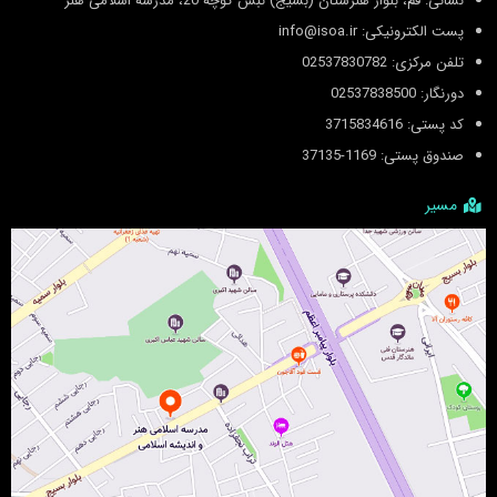
نشانی: قم، بلوار هنرستان (بسیج) نبش کوچه 20، مدرسه اسلامی هنر
پست الکترونیکی: info@isoa.ir
تلفن مرکزی: 02537830782
دورنگار: 02537838500
کد پستی: 3715834616
صندوق پستی: 1169-37135
مسیر