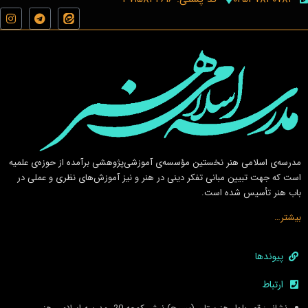
مدرسه‌ی اسلامى هنر نخستين مؤسسه‌ی آموزشى‌پژوهشى برآمده از حوزه‌ی علميه
است كه جهت تبيين مبانى تفكر دينى در هنر و نيز آموزش‌هاى نظرى و عملى در
باب هنر تأسيس شده است.
بیشتر…
پیوندها
ارتباط