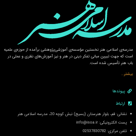
مدرسه‌ی اسلامى هنر نخستين مؤسسه‌ی آموزشى‌پژوهشى برآمده از حوزه‌ی علميه
است كه جهت تبيين مبانى تفكر دينى در هنر و نيز آموزش‌هاى نظرى و عملى در
باب هنر تأسيس شده است.
بیشتر…
پیوندها
ارتباط
نشانی: قم، بلوار هنرستان (بسیج) نبش کوچه 20، مدرسه اسلامی هنر
پست الکترونیکی: info@isoa.ir
تلفن مرکزی: 02537830782