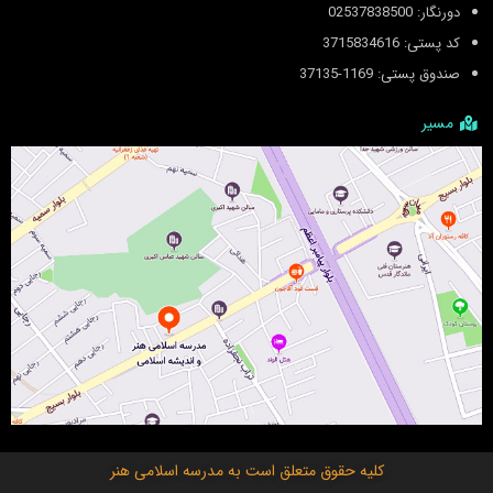
دورنگار: 02537838500
کد پستی: 3715834616
صندوق پستی: 1169-37135
مسیر
کلیه حقوق متعلق است به
مدرسه اسلامی هنر