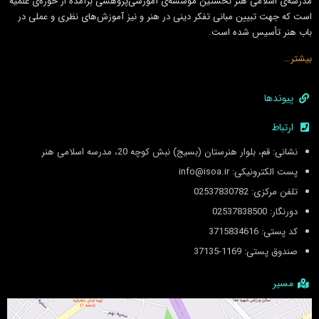
مدرسه‌ی اسلامى هنر نخستين مؤسسه‌ی آموزشى‌پژوهشى برآمده از حوزه‌ی علميه
است كه جهت تبيين مبانى تفكر دينى در هنر و نيز آموزش‌هاى نظرى و عملى در
باب هنر تأسيس شده است.
بیشتر…
پیوندها
ارتباط
نشانی: قم، بلوار هنرستان (بسیج) نبش کوچه 20، مدرسه اسلامی هنر
پست الکترونیکی: info@isoa.ir
تلفن مرکزی: 02537830782
دورنگار: 02537838500
کد پستی: 3715834616
صندوق پستی: 1169-37135
مسیر