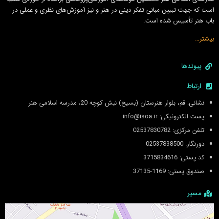
است كه جهت تبيين مبانى تفكر دينى در هنر و نيز آموزش‌هاى نظرى و عملى در
باب هنر تأسيس شده است.
بیشتر…
پیوندها
ارتباط
نشانی: قم، بلوار هنرستان (بسیج) نبش کوچه 20، مدرسه اسلامی هنر
پست الکترونیکی: info@isoa.ir
تلفن مرکزی: 02537830782
دورنگار: 02537838500
کد پستی: 3715834616
صندوق پستی: 1169-37135
مسیر