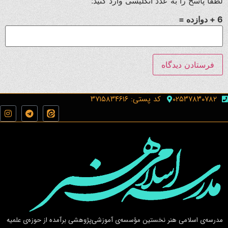
لطفا پاسخ را به عدد انگلیسی وارد کنید:
6 + دوازده =
۰۲۵۳۷۸۳۰۷۸۲
کد پستی: ۳۷۱۵۸۳۴۶۱۶
مدرسه‌ی اسلامى هنر نخستين مؤسسه‌ی آموزشى‌پژوهشى برآمده از حوزه‌ی علميه