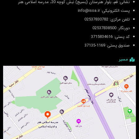
نشانی: قم، بلوار هنرستان (بسیج) نبش کوچه 20، مدرسه اسلامی هنر
پست الکترونیکی: info@isoa.ir
تلفن مرکزی: 02537830782
دورنگار: 02537838500
کد پستی: 3715834616
صندوق پستی: 1169-37135
مسیر