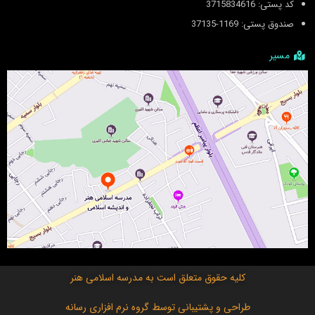
کد پستی: 3715834616
صندوق پستی: 1169-37135
مسیر
کلیه حقوق متعلق است به
مدرسه اسلامی هنر
طراحی و پشتیبانی توسط
گروه نرم افزاری رسانه