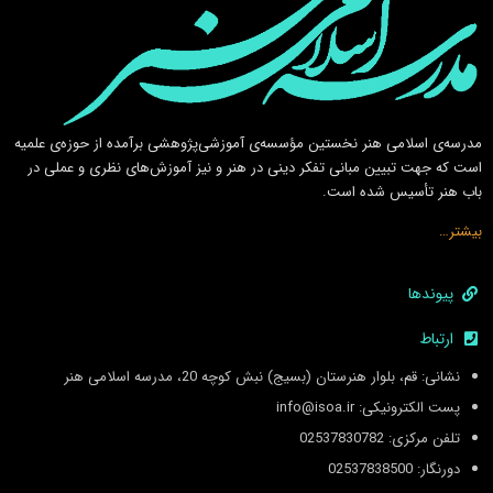
مدرسه‌ی اسلامى هنر نخستين مؤسسه‌ی آموزشى‌پژوهشى برآمده از حوزه‌ی علميه
است كه جهت تبيين مبانى تفكر دينى در هنر و نيز آموزش‌هاى نظرى و عملى در
باب هنر تأسيس شده است.
بیشتر…
پیوندها
ارتباط
نشانی: قم، بلوار هنرستان (بسیج) نبش کوچه 20، مدرسه اسلامی هنر
پست الکترونیکی: info@isoa.ir
تلفن مرکزی: 02537830782
دورنگار: 02537838500