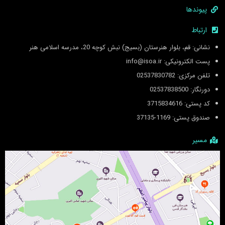
پیوندها
ارتباط
نشانی: قم، بلوار هنرستان (بسیج) نبش کوچه 20، مدرسه اسلامی هنر
پست الکترونیکی: info@isoa.ir
تلفن مرکزی: 02537830782
دورنگار: 02537838500
کد پستی: 3715834616
صندوق پستی: 1169-37135
مسیر