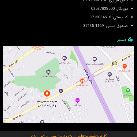
تلفن مرکزی: 02537830782
دورنگار: 02537838500
کد پستی: 3715834616
صندوق پستی: 1169-37135
مسیر
کلیه حقوق متعلق است به
مدرسه اسلامی هنر