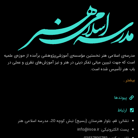
مدرسه‌ی اسلامى هنر نخستين مؤسسه‌ی آموزشى‌پژوهشى برآمده از حوزه‌ی علميه
است كه جهت تبيين مبانى تفكر دينى در هنر و نيز آموزش‌هاى نظرى و عملى در
باب هنر تأسيس شده است.
بیشتر…
پیوندها
ارتباط
نشانی: قم، بلوار هنرستان (بسیج) نبش کوچه 20، مدرسه اسلامی هنر
پست الکترونیکی: info@isoa.ir