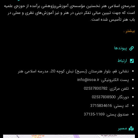
مدرسه‌ی اسلامى هنر نخستين مؤسسه‌ی آموزشى‌پژوهشى برآمده از حوزه‌ی علميه
است كه جهت تبيين مبانى تفكر دينى در هنر و نيز آموزش‌هاى نظرى و عملى در
باب هنر تأسيس شده است.
بیشتر…
پیوندها
ارتباط
نشانی: قم، بلوار هنرستان (بسیج) نبش کوچه 20، مدرسه اسلامی هنر
پست الکترونیکی: info@isoa.ir
تلفن مرکزی: 02537830782
دورنگار: 02537838500
کد پستی: 3715834616
صندوق پستی: 1169-37135
مسیر