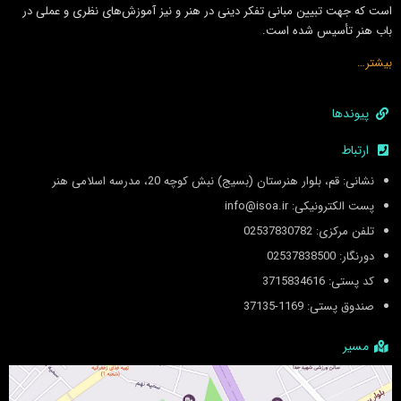
است كه جهت تبيين مبانى تفكر دينى در هنر و نيز آموزش‌هاى نظرى و عملى در
باب هنر تأسيس شده است.
بیشتر…
پیوندها
ارتباط
نشانی: قم، بلوار هنرستان (بسیج) نبش کوچه 20، مدرسه اسلامی هنر
پست الکترونیکی: info@isoa.ir
تلفن مرکزی: 02537830782
دورنگار: 02537838500
کد پستی: 3715834616
صندوق پستی: 1169-37135
مسیر