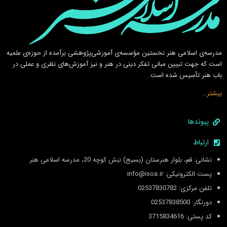
مدرسه‌ی اسلامى هنر نخستين مؤسسه‌ی آموزشى‌پژوهشى برآمده از حوزه‌ی علميه
است كه جهت تبيين مبانى تفكر دينى در هنر و نيز آموزش‌هاى نظرى و عملى در
باب هنر تأسيس شده است.
بیشتر…
پیوندها
ارتباط
نشانی: قم، بلوار هنرستان (بسیج) نبش کوچه 20، مدرسه اسلامی هنر
پست الکترونیکی: info@isoa.ir
تلفن مرکزی: 02537830782
دورنگار: 02537838500
کد پستی: 3715834616