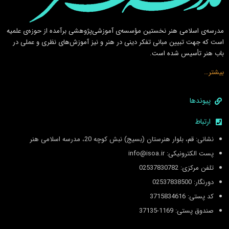
مدرسه‌ی اسلامى هنر نخستين مؤسسه‌ی آموزشى‌پژوهشى برآمده از حوزه‌ی علميه
است كه جهت تبيين مبانى تفكر دينى در هنر و نيز آموزش‌هاى نظرى و عملى در
باب هنر تأسيس شده است.
بیشتر…
پیوندها
ارتباط
نشانی: قم، بلوار هنرستان (بسیج) نبش کوچه 20، مدرسه اسلامی هنر
پست الکترونیکی: info@isoa.ir
تلفن مرکزی: 02537830782
دورنگار: 02537838500
کد پستی: 3715834616
صندوق پستی: 1169-37135