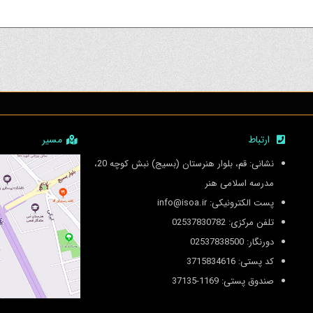
ارتباط
مسیر
نشانی: قم، بلوار هنرستان (بسیج) نبش کوچه 20،
مدرسه اسلامی هنر
پست الکترونیکی: info@isoa.ir
تلفن مرکزی: 02537830782
دورنگار: 02537838500
کد پستی: 3715834616
صندوق پستی: 1169-37135