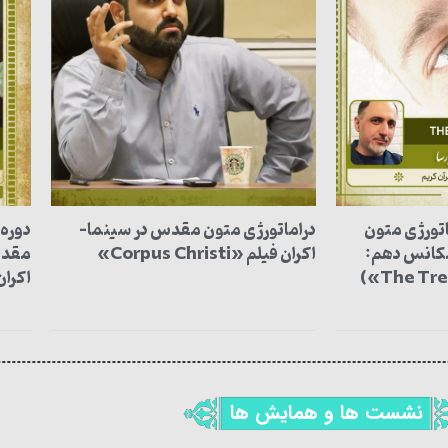
اتورژی متون
دراماتورژی متون مقدس در سینما-
دوره 
کانس دهم:
اکران فیلم «Corpus Christi»
مقدس
اکران فیلم 
نشست ها و همایش ها