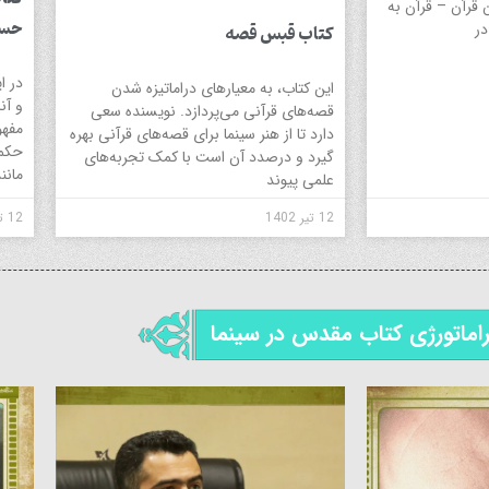
 قرآن – قرآن به
حسی
در
کتاب قبس قصه
در ا
این کتاب، به معیارهای دراماتیزه شدن
و آن
قصه‌های قرآنی می‌پردازد. نویسنده سعی
مفهو
دارد تا از هنر سینما برای قصه‌های قرآنی بهره
حکمت
گیرد و درصدد آن است با کمک تجربه‌های
مانن
علمی پیوند
12 تیر 1402
12 تیر 1402
اماتورژی کتاب مقدس در سینما