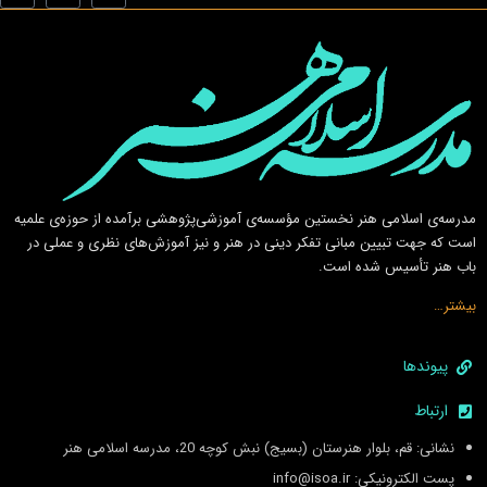
مدرسه‌ی اسلامى هنر نخستين مؤسسه‌ی آموزشى‌پژوهشى برآمده از حوزه‌ی علميه
است كه جهت تبيين مبانى تفكر دينى در هنر و نيز آموزش‌هاى نظرى و عملى در
باب هنر تأسيس شده است.
بیشتر…
پیوندها
ارتباط
نشانی: قم، بلوار هنرستان (بسیج) نبش کوچه 20، مدرسه اسلامی هنر
پست الکترونیکی: info@isoa.ir