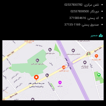
تلفن مرکزی: 02537830782
دورنگار: 02537838500
کد پستی: 3715834616
صندوق پستی: 1169-37135
مسیر