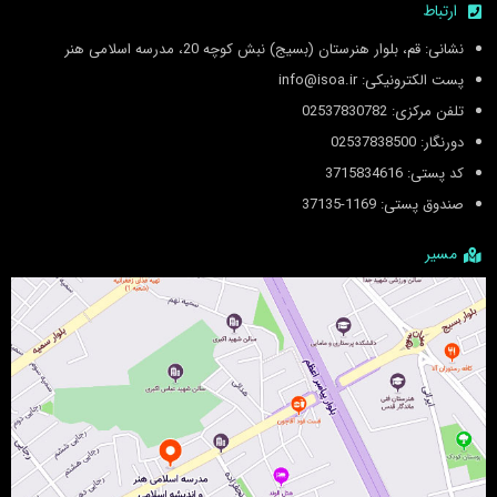
ارتباط
نشانی: قم، بلوار هنرستان (بسیج) نبش کوچه 20، مدرسه اسلامی هنر
پست الکترونیکی: info@isoa.ir
تلفن مرکزی: 02537830782
دورنگار: 02537838500
کد پستی: 3715834616
صندوق پستی: 1169-37135
مسیر