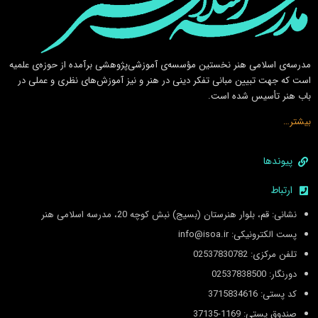
مدرسه‌ی اسلامى هنر نخستين مؤسسه‌ی آموزشى‌پژوهشى برآمده از حوزه‌ی علميه
است كه جهت تبيين مبانى تفكر دينى در هنر و نيز آموزش‌هاى نظرى و عملى در
باب هنر تأسيس شده است.
بیشتر…
پیوندها
ارتباط
نشانی: قم، بلوار هنرستان (بسیج) نبش کوچه 20، مدرسه اسلامی هنر
پست الکترونیکی: info@isoa.ir
تلفن مرکزی: 02537830782
دورنگار: 02537838500
کد پستی: 3715834616
صندوق پستی: 1169-37135