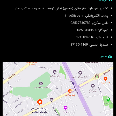
نشانی: قم، بلوار هنرستان (بسیج) نبش کوچه 20، مدرسه اسلامی هنر
پست الکترونیکی: info@isoa.ir
تلفن مرکزی: 02537830782
دورنگار: 02537838500
کد پستی: 3715834616
صندوق پستی: 1169-37135
مسیر