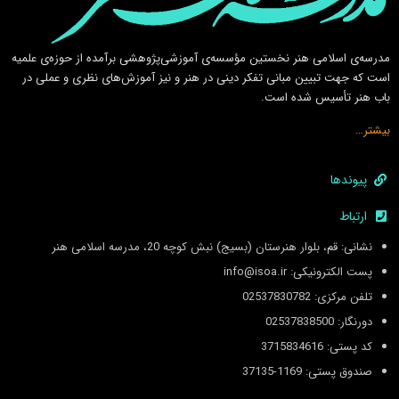
مدرسه‌ی اسلامى هنر نخستين مؤسسه‌ی آموزشى‌پژوهشى برآمده از حوزه‌ی علميه
است كه جهت تبيين مبانى تفكر دينى در هنر و نيز آموزش‌هاى نظرى و عملى در
باب هنر تأسيس شده است.
بیشتر…
پیوندها
ارتباط
نشانی: قم، بلوار هنرستان (بسیج) نبش کوچه 20، مدرسه اسلامی هنر
پست الکترونیکی: info@isoa.ir
تلفن مرکزی: 02537830782
دورنگار: 02537838500
کد پستی: 3715834616
صندوق پستی: 1169-37135