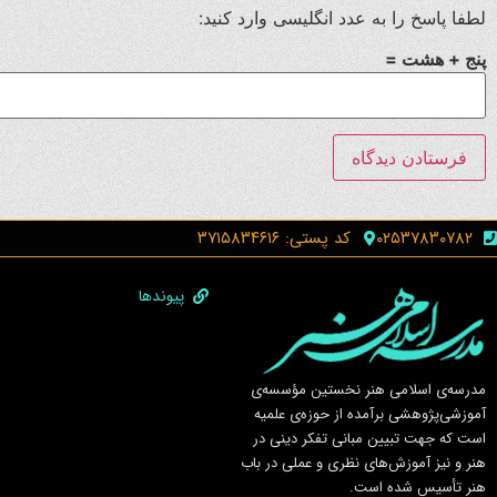
لطفا پاسخ را به عدد انگلیسی وارد کنید:
پنج + هشت =
۰۲۵۳۷۸۳۰۷۸۲
کد پستی: ۳۷۱۵۸۳۴۶۱۶
پیوندها
مدرسه‌ی اسلامى هنر نخستين مؤسسه‌ی
آموزشى‌پژوهشى برآمده از حوزه‌ی علميه
است كه جهت تبيين مبانى تفكر دينى در
هنر و نيز آموزش‌هاى نظرى و عملى در باب
هنر تأسيس شده است.