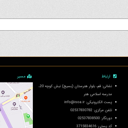
ارتباط
مسیر
نشانی: قم، بلوار هنرستان (بسیج) نبش کوچه 20،
مدرسه اسلامی هنر
پست الکترونیکی: info@isoa.ir
تلفن مرکزی: 02537830782
دورنگار: 02537838500
کد پستی: 3715834616