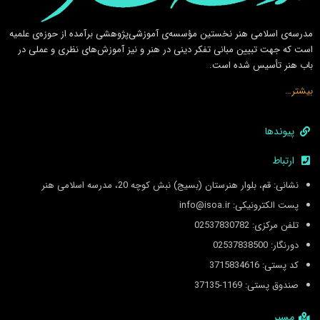
مدرسه‌ی اسلامى هنر نخستين مؤسسه‌ی آموزشى‌پژوهشى برآمده از حوزه‌ی علميه
است كه جهت تبيين مبانى تفكر دينى در هنر و نيز آموزش‌هاى نظرى و عملى در
باب هنر تأسيس شده است.
بیشتر…
پیوندها
ارتباط
نشانی: قم، بلوار هنرستان (بسیج) نبش کوچه 20، مدرسه اسلامی هنر
پست الکترونیکی: info@isoa.ir
تلفن مرکزی: 02537830782
دورنگار: 02537838500
کد پستی: 3715834616
صندوق پستی: 1169-37135
مسیر