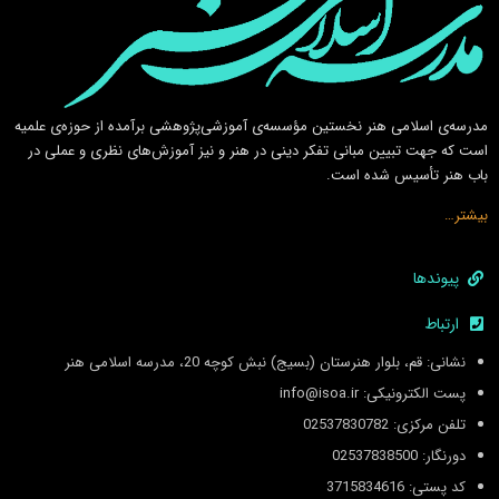
مدرسه‌ی اسلامى هنر نخستين مؤسسه‌ی آموزشى‌پژوهشى برآمده از حوزه‌ی علميه
است كه جهت تبيين مبانى تفكر دينى در هنر و نيز آموزش‌هاى نظرى و عملى در
باب هنر تأسيس شده است.
بیشتر…
پیوندها
ارتباط
نشانی: قم، بلوار هنرستان (بسیج) نبش کوچه 20، مدرسه اسلامی هنر
پست الکترونیکی: info@isoa.ir
تلفن مرکزی: 02537830782
دورنگار: 02537838500
کد پستی: 3715834616