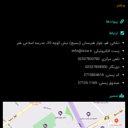
بیشتر…
پیوندها
ارتباط
نشانی: قم، بلوار هنرستان (بسیج) نبش کوچه 20، مدرسه اسلامی هنر
پست الکترونیکی: info@isoa.ir
تلفن مرکزی: 02537830782
دورنگار: 02537838500
کد پستی: 3715834616
صندوق پستی: 1169-37135
مسیر