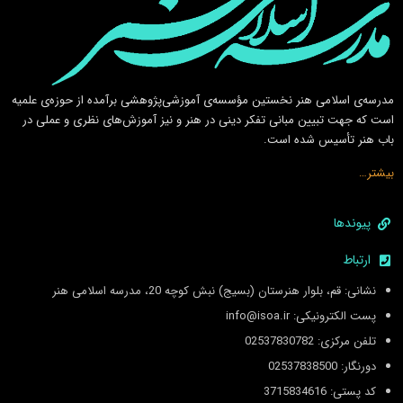
مدرسه‌ی اسلامى هنر نخستين مؤسسه‌ی آموزشى‌پژوهشى برآمده از حوزه‌ی علميه
است كه جهت تبيين مبانى تفكر دينى در هنر و نيز آموزش‌هاى نظرى و عملى در
باب هنر تأسيس شده است.
بیشتر…
پیوندها
ارتباط
نشانی: قم، بلوار هنرستان (بسیج) نبش کوچه 20، مدرسه اسلامی هنر
پست الکترونیکی: info@isoa.ir
تلفن مرکزی: 02537830782
دورنگار: 02537838500
کد پستی: 3715834616