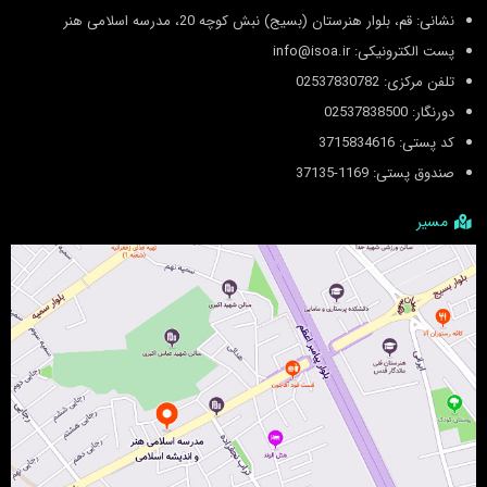
نشانی: قم، بلوار هنرستان (بسیج) نبش کوچه 20، مدرسه اسلامی هنر
پست الکترونیکی: info@isoa.ir
تلفن مرکزی: 02537830782
دورنگار: 02537838500
کد پستی: 3715834616
صندوق پستی: 1169-37135
مسیر