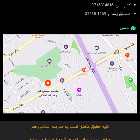
کد پستی: 3715834616
صندوق پستی: 1169-37135
مسیر
کلیه حقوق متعلق است به
مدرسه اسلامی هنر
طراحی و پشتیبانی توسط
گروه نرم افزاری رسانه