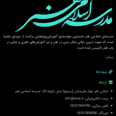
مدرسه‌ی اسلامى هنر نخستين مؤسسه‌ی آموزشى‌پژوهشى برآمده از حوزه‌ی علميه
است كه جهت تبيين مبانى تفكر دينى در هنر و نيز آموزش‌هاى نظرى و عملى در
باب هنر تأسيس شده است.
بیشتر…
پیوندها
ارتباط
نشانی: قم، بلوار هنرستان (بسیج) نبش کوچه 20، مدرسه اسلامی هنر
پست الکترونیکی: info@isoa.ir
تلفن مرکزی: 02537830782
دورنگار: 02537838500