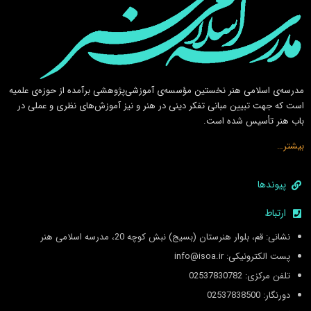
مدرسه‌ی اسلامى هنر نخستين مؤسسه‌ی آموزشى‌پژوهشى برآمده از حوزه‌ی علميه
است كه جهت تبيين مبانى تفكر دينى در هنر و نيز آموزش‌هاى نظرى و عملى در
باب هنر تأسيس شده است.
بیشتر…
پیوندها
ارتباط
نشانی: قم، بلوار هنرستان (بسیج) نبش کوچه 20، مدرسه اسلامی هنر
پست الکترونیکی: info@isoa.ir
تلفن مرکزی: 02537830782
دورنگار: 02537838500