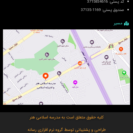
کد پستی: 3715834616
صندوق پستی: 1169-37135
مسیر
کلیه حقوق متعلق است به
مدرسه اسلامی هنر
طراحی و پشتیبانی توسط
گروه نرم افزاری رسانه